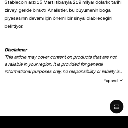
Stablecoin arzı 15 Mart itibarıyla 219 milyar dolarlık tarihi
zirveyi geride bıraktı. Analistler, bu büyümenin boğa
piyasasının devamı için önemli bir sinyal olabileceğini
belirtiyor.
Disclaimer
This article may cover content on products that are not
available in your region. It is provided for general
informational purposes only, no responsibility or liability is
accepted for any errors of fact or omission expressed
Expand
herein. It represents the personal views of the author(s)
and it does not represent the views of
OKX TR
. It is not
intended to provide advice of any kind, including but not
limited to: (i) investment advice or an investment
recommendation; (ii) an offer or solicitation to buy, sell, or
hold digital assets, or (iii) financial, accounting, legal, or tax