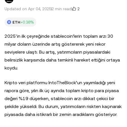
2
Updated on Apr 04, 2025
2 min read
ETH
+0.38%
2025'in ilk çeyreğinde stablecoin'lerin toplam arzı 30
milyar doların üzerinde artış göstererek yeni rekor
seviyelere ulaştı. Bu artış, yatırımcıların piyasalardaki
belirsizlik karşısında daha temkinli hareket ettiğini ortaya
koydu.
Kripto veri platformu IntoTheBlock’un yayımladığı yeni
rapora göre, yılın ilk üç ayında toplam kripto para piyasa
değeri %19 düşerken, stablecoin arzı dikkat çekici bir
şekilde yükseldi. Bu durum, yatırımcıların riskten kaçınarak
piyasada daha istikrarlı bir zemin aradıklarını gösteriyor.