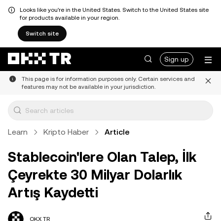
Looks like you're in the United States. Switch to the United States site
for products available in your region.
Switch site
Sign up
This page is for information purposes only. Certain services and
features may not be available in your jurisdiction.
Learn
Kripto Haber
Article
Stablecoin'lere Olan Talep, İlk
Çeyrekte 30 Milyar Dolarlık
Artış Kaydetti
OKX TR