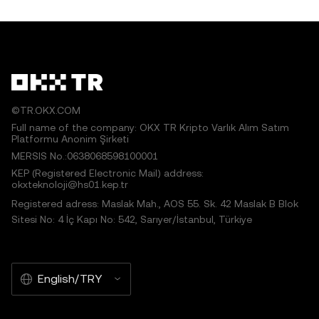
©TR.OKX.COM
Full name of the company: OKX TR Kripto Varlık Alım Satım
Platformu Anonim Şirketi
MERSIS No.:0638068598100001
KEP (Registered Electronic Mail) address:
okxteknoloji@hs01.kep.tr
Registered adress: Maslak Mah., AOS 55. Sk. 42 Maslak B Blok
Sitesi No: 4 İç Kapı No: 542, Sarıyer/İstanbul, Türkiye
English/TRY