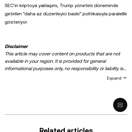
SEC'in kriptoya yaklaşımı, Trump yönetimi döneminde
getirilen "daha az düzenleyici baskı" politikasıyla paralellik
gösteriyor.
Disclaimer
This article may cover content on products that are not
available in your region. It is provided for general
informational purposes only, no responsibility or liability is
accepted for any errors of fact or omission expressed
Expand
herein. It represents the personal views of the author(s)
and it does not represent the views of
OKX TR
. It is not
intended to provide advice of any kind, including but not
limited to: (i) investment advice or an investment
recommendation; (ii) an offer or solicitation to buy, sell, or
hold digital assets, or (iii) financial, accounting, legal, or tax
advice. Digital asset holdings, including stable-coins,
Related articles