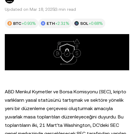
Updated on Mar 18, 2025
3 min read
BTC
+0.93%
ETH
+2.31%
SOL
+0.68%
ABD Menkul Kıymetler ve Borsa Komisyonu (SEC), kripto
varlıkların yasal statüsünü tartışmak ve sektöre yönelik
yeni bir düzenleme çerçevesi oluşturmak amacıyla
yuvarlak masa toplantıları düzenleyeceğini duyurdu. Bu
toplantıların ilki, 21 Mart'ta Washington, DC'deki SEC
genel merkezinde gerçekleşecek.SEC tarafından yapılan