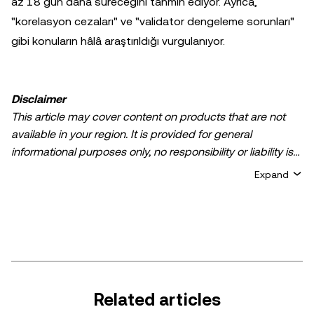
az 18 gün daha süreceğini tahmin ediyor. Ayrıca,
"korelasyon cezaları" ve "validator dengeleme sorunları"
gibi konuların hâlâ araştırıldığı vurgulanıyor.
Disclaimer
This article may cover content on products that are not
available in your region. It is provided for general
informational purposes only, no responsibility or liability is
accepted for any errors of fact or omission expressed
Expand
herein. It represents the personal views of the author(s)
and it does not represent the views of
OKX TR
. It is not
intended to provide advice of any kind, including but not
limited to: (i) investment advice or an investment
recommendation; (ii) an offer or solicitation to buy, sell, or
hold digital assets, or (iii) financial, accounting, legal, or tax
advice. Digital asset holdings, including stable-coins,
Related articles
involve a high degree of risk, can fluctuate greatly, and