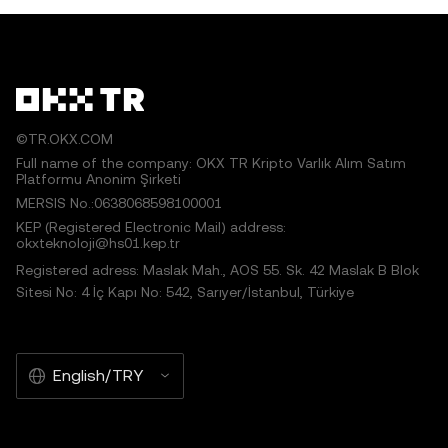
©TR.OKX.COM
Full name of the company: OKX TR Kripto Varlık Alım Satım
Platformu Anonim Şirketi
MERSIS No.:0638068598100001
KEP (Registered Electronic Mail) address:
okxteknoloji@hs01.kep.tr
Registered adress: Maslak Mah., AOS 55. Sk. 42 Maslak B Blok
Sitesi No: 4 İç Kapı No: 542, Sarıyer/İstanbul, Türkiye
English/TRY