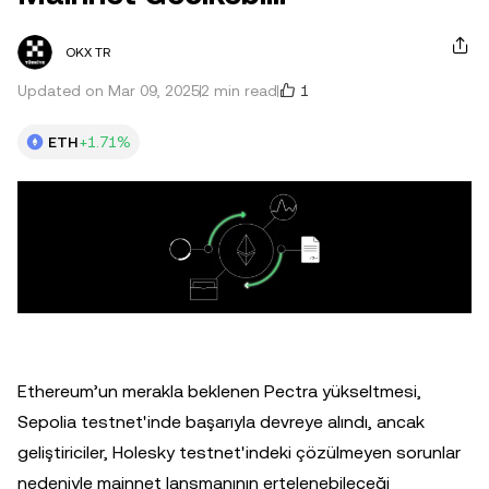
OKX TR
1
Updated on Mar 09, 2025
2 min read
ETH
+1.71%
Ethereum’un merakla beklenen Pectra yükseltmesi,
Sepolia testnet'inde başarıyla devreye alındı, ancak
geliştiriciler, Holesky testnet'indeki çözülmeyen sorunlar
nedeniyle mainnet lansmanının ertelenebileceği