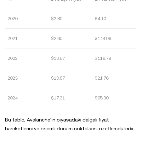
2020
$2.80
$4.10
2021
$2.80
$144.96
2022
$10.87
$116.79
2023
$10.87
$21.76
2024
$17.31
$65.30
Bu tablo, Avalanche’ın piyasadaki dalgalı fiyat
hareketlerini ve önemli dönüm noktalarını özetlemektedir.