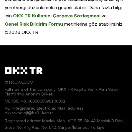
yerel vergi düzenlemeleri geçerli olabilir. Daha fazla bilgi
için
OKX TR Kullanıcı Çerçeve Sözleşmesi
ve
Genel Risk Bildirim Formu
metinlerine göz atabilirsiniz.
©2026 OKX TR
©TR.OKX.COM
Full name of the company: OKX TR Kripto Varlık Alım Satım
Platformu Anonim Şirketi
MERSIS No.:0638068598100001
KEP (Registered Electronic Mail) address:
okxteknoloji@hs01.kep.tr
Registered adress: Maslak Mah., AOS 55. Sk. 42 Maslak B Blok
Sitesi No: 4 İç Kapı No: 542, Sarıyer/İstanbul, Türkiye