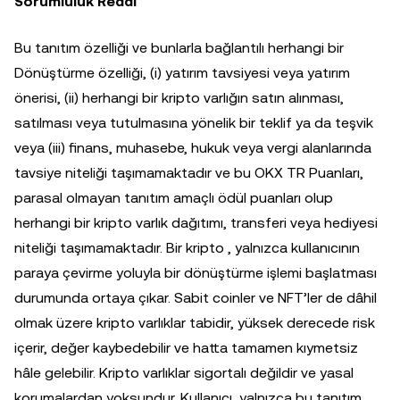
Sorumluluk Reddi
Bu tanıtım özelliği ve bunlarla bağlantılı herhangi bir
Dönüştürme özelliği, (i) yatırım tavsiyesi veya yatırım
önerisi, (ii) herhangi bir kripto varlığın satın alınması,
satılması veya tutulmasına yönelik bir teklif ya da teşvik
veya (iii) finans, muhasebe, hukuk veya vergi alanlarında
tavsiye niteliği taşımamaktadır ve bu OKX TR Puanları,
parasal olmayan tanıtım amaçlı ödül puanları olup
herhangi bir kripto varlık dağıtımı, transferi veya hediyesi
niteliği taşımamaktadır. Bir kripto , yalnızca kullanıcının
paraya çevirme yoluyla bir dönüştürme işlemi başlatması
durumunda ortaya çıkar. Sabit coinler ve NFT’ler de dâhil
olmak üzere kripto varlıklar tabidir, yüksek derecede risk
içerir, değer kaybedebilir ve hatta tamamen kıymetsiz
hâle gelebilir. Kripto varlıklar sigortalı değildir ve yasal
korumalardan yoksundur. Kullanıcı, yalnızca bu tanıtım