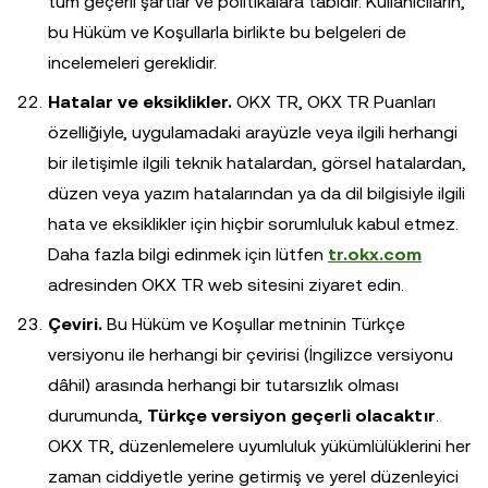
tüm geçerli şartlar ve politikalara tabidir. Kullanıcıların,
bu Hüküm ve Koşullarla birlikte bu belgeleri de
incelemeleri gereklidir.
Hatalar ve eksiklikler.
OKX TR, OKX TR Puanları
özelliğiyle, uygulamadaki arayüzle veya ilgili herhangi
bir iletişimle ilgili teknik hatalardan, görsel hatalardan,
düzen veya yazım hatalarından ya da dil bilgisiyle ilgili
hata ve eksiklikler için hiçbir sorumluluk kabul etmez.
Daha fazla bilgi edinmek için lütfen
tr.okx.com
adresinden OKX TR web sitesini ziyaret edin.
Çeviri.
Bu Hüküm ve Koşullar metninin Türkçe
versiyonu ile herhangi bir çevirisi (İngilizce versiyonu
dâhil) arasında herhangi bir tutarsızlık olması
durumunda,
Türkçe versiyon geçerli olacaktır
.
OKX TR, düzenlemelere uyumluluk yükümlülüklerini her
zaman ciddiyetle yerine getirmiş ve yerel düzenleyici