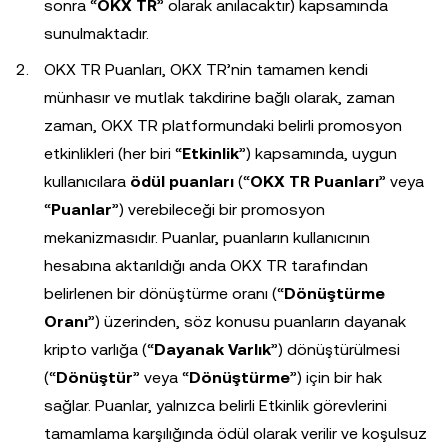
sonra “
OKX TR
” olarak anılacaktır) kapsamında
sunulmaktadır.
OKX TR Puanları, OKX TR’nin tamamen kendi
münhasır ve mutlak takdirine bağlı olarak, zaman
zaman, OKX TR platformundaki belirli promosyon
etkinlikleri (her biri “
Etkinlik
”) kapsamında, uygun
kullanıcılara
ödül puanları
(“
OKX TR Puanları
” veya
“
Puanlar
”) verebileceği bir promosyon
mekanizmasıdır. Puanlar, puanların kullanıcının
hesabına aktarıldığı anda OKX TR tarafından
belirlenen bir dönüştürme oranı (“
Dönüştürme
Oranı
”) üzerinden, söz konusu puanların dayanak
kripto varlığa (“
Dayanak Varlık
”) dönüştürülmesi
(“
Dönüştür
” veya “
Dönüştürme
”) için bir hak
sağlar. Puanlar, yalnızca belirli Etkinlik görevlerini
tamamlama karşılığında ödül olarak verilir ve koşulsuz